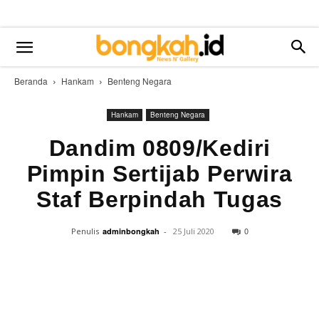
Beranda
Hankam
Benteng Negara
Hankam
Benteng Negara
Dandim 0809/Kediri
Pimpin Sertijab Perwira
Staf Berpindah Tugas
0
Penulis
adminbongkah
-
25 Juli 2020