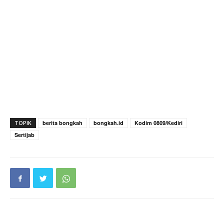
TOPIK
berita bongkah
bongkah.id
Kodim 0809/Kediri
Sertijab