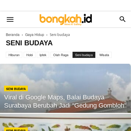
Beranda
Gaya Hidup
Seni budaya
SENI BUDAYA
Hiburan
Hobi
Iptek
Olah Raga
Seni budaya
Wisata
SENI BUDAYA
Viral di Google Maps, Balai Budaya
Surabaya Berubah Jadi “Gedung Gombloh”
SENI BUDAYA