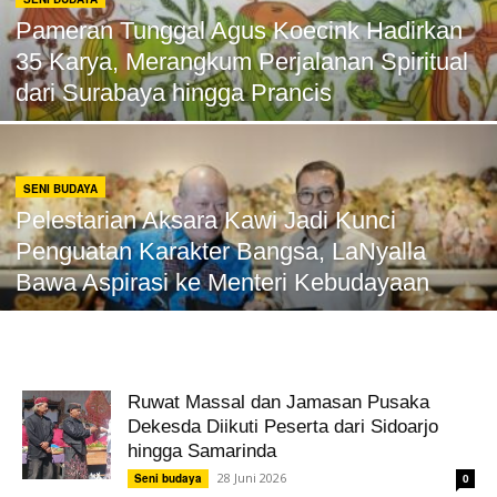
Pameran Tunggal Agus Koecink Hadirkan
35 Karya, Merangkum Perjalanan Spiritual
dari Surabaya hingga Prancis
SENI BUDAYA
Pelestarian Aksara Kawi Jadi Kunci
Penguatan Karakter Bangsa, LaNyalla
Bawa Aspirasi ke Menteri Kebudayaan
Ruwat Massal dan Jamasan Pusaka
Dekesda Diikuti Peserta dari Sidoarjo
hingga Samarinda
28 Juni 2026
Seni budaya
0