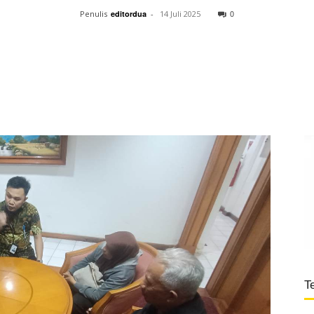
0
Penulis
editordua
-
14 Juli 2025
T