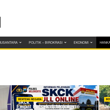
NUSANTARA
POLITIK – BIROKRASI
EKONOMI
HANK
BENTENG NEGARA
BE
Empat Polsek di Mojokerto
Je