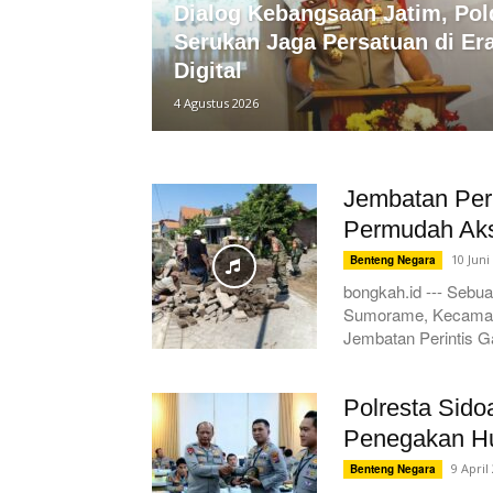
Dialog Kebangsaan Jatim, Pol
Serukan Jaga Persatuan di Er
Digital
4 Agustus 2026
Jembatan Per
Permudah Ak
10 Juni
Benteng Negara
bongkah.id --- Sebu
Sumorame, Kecamata
Jembatan Perintis G
Polresta Sido
Penegakan Hu
9 April
Benteng Negara