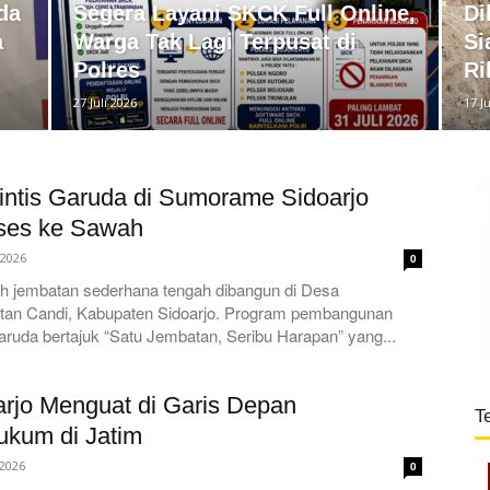
da
Segera Layani SKCK Full Online,
Di
a
Warga Tak Lagi Terpusat di
Si
Polres
Ri
27 Juli 2026
17 J
intis Garuda di Sumorame Sidoarjo
ses ke Sawah
 2026
0
ah jembatan sederhana tengah dibangun di Desa
n Candi, Kabupaten Sidoarjo. Program pembangunan
aruda bertajuk “Satu Jembatan, Seribu Harapan” yang...
arjo Menguat di Garis Depan
T
kum di Jatim
 2026
0