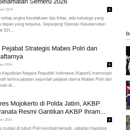
selamatan Semeru 2026
uari 2026
0
k setiap angka kecelakaan lalu lintas, ada keluarga yang
 depan yang terputus. Sepanjang Operasi Keselamatan
t 531...
B
i Pejabat Strategis Mabes Polri dan
Daftarnya
ari 2026
0
 Kepolisian Negara Republik Indonesia (Kapolri) memimpin
rah terima jabatan sejumlah pejabat utama Mabes Polri dan
rah di...
lres Mojokerto di Polda Jatim, AKBP
ranata Resmi Gantikan AKBP Ihram...
ari 2026
0
 mutasi di tubuh Polri kembali bergulir. Jabatan Kapolres