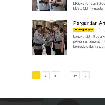
Mojokerto resmi dise
M.Si., M.H. kepada..
Pergantian A
13 Janu
Benteng Negara
bongkah.id - Gedun
perguliran amanah. P
berpadu dalam satu r
...
1
2
3
30