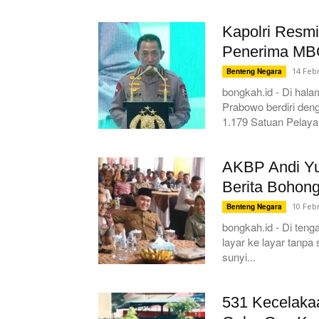
Kapolri Resmi
Penerima M
14 Feb
Benteng Negara
bongkah.id - Di hala
Prabowo berdiri den
1.179 Satuan Pelaya
AKBP Andi Yu
Berita Bohon
10 Feb
Benteng Negara
bongkah.id - Di teng
layar ke layar tanpa
sunyi...
531 Kecelaka