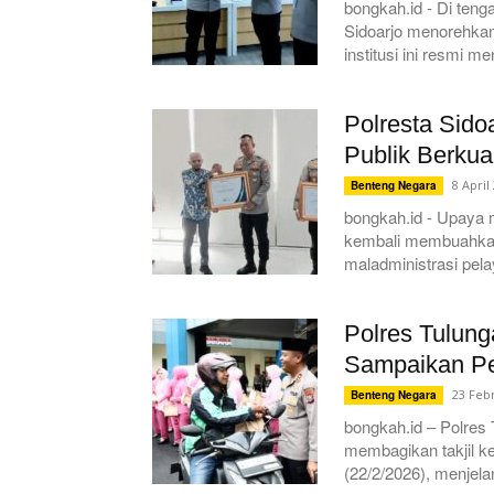
bongkah.id - Di ten
Sidoarjo menorehkan
institusi ini resmi m
Polresta Sid
Publik Berkua
8 April
Benteng Negara
bongkah.id - Upaya 
kembali membuahkan 
maladministrasi pela
Polres Tulung
Sampaikan P
23 Feb
Benteng Negara
bongkah.id – Polre
membagikan takjil k
(22/2/2026), menjela