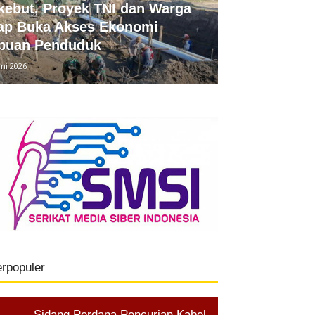
kebut, Proyek TNI dan Warga
ap Buka Akses Ekonomi
buan Penduduk
uni 2026
erpopuler
Sidang Perdana Pencurian Kabel