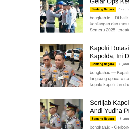
Gelar Ops Ke
2 Febr
Benteng Negara
bongkah.id – Di bali
kehilangan dan masa
Semeru 2025, tercata
Kapolri Rotas
Kapolda, Ini 
31 Janu
Benteng Negara
bongkah.id — Kepala
langsung upacara se
kepala kepolisian dae
Sertijab Kapo
Andi Yudha P
13 Janu
Benteng Negara
bongkah.id - Gerbong