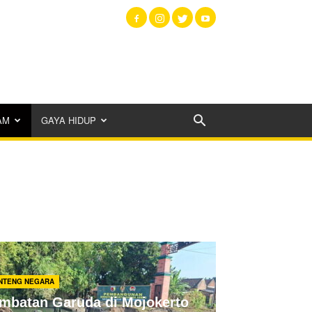
AM
GAYA HIDUP
NTENG NEGARA
mbatan Garuda di Mojokerto