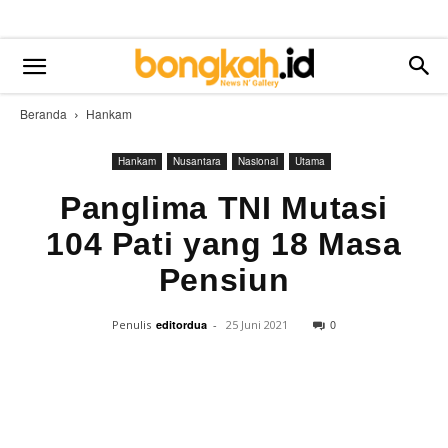
Beranda
Hankam
Hankam
Nusantara
Nasional
Utama
Panglima TNI Mutasi
104 Pati yang 18 Masa
Pensiun
0
Penulis
editordua
-
25 Juni 2021