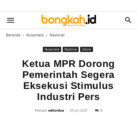
Beranda
Nusantara
Nasional
Nusantara
Nasional
Utama
Ketua MPR Dorong
Pemerintah Segera
Eksekusi Stimulus
Industri Pers
0
Penulis
editordua
-
28 Juli 2020