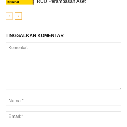
RUU Perampasan Aset
Kriminal
TINGGALKAN KOMENTAR