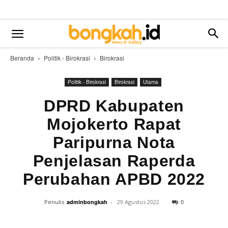
Beranda
Politik - Birokrasi
Birokrasi
Politik - Birokrasi
Birokrasi
Utama
DPRD Kabupaten
Mojokerto Rapat
Paripurna Nota
Penjelasan Raperda
Perubahan APBD 2022
0
Penulis
adminbongkah
-
29 Agustus 2022