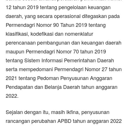
12 tahun 2019 tentang pengelolaan keuangan
daerah, yang secara operasional ditegaskan pada
Permendagri Nomor 90 Tahun 2019 tentang
klasifikasi, kodefikasi dan nomenklatur
perencanaan pembangunan dan keuangan daerah
maupun Permendagri Nomor 70 tahun 2019
tentang Sistem Informasi Pemerintahan Daerah
serta mempedomani Permendagri Nomor 27 tahun
2021 tentang Pedoman Penyusunan Anggaran
Pendapatan dan Belanja Daerah tahun anggaran
2022.
Sejalan dengan itu, masih Ikfina, penyusunan
rancangan perubahan APBD tahun anggaran 2022