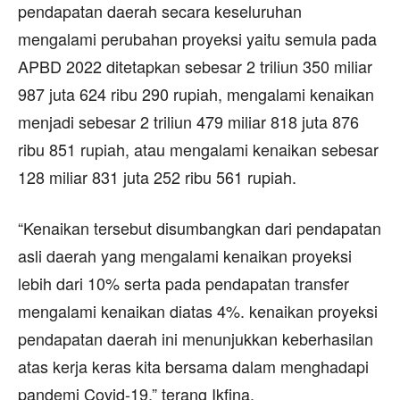
pendapatan daerah secara keseluruhan
mengalami perubahan proyeksi yaitu semula pada
APBD 2022 ditetapkan sebesar 2 triliun 350 miliar
987 juta 624 ribu 290 rupiah, mengalami kenaikan
menjadi sebesar 2 triliun 479 miliar 818 juta 876
ribu 851 rupiah, atau mengalami kenaikan sebesar
128 miliar 831 juta 252 ribu 561 rupiah.
“Kenaikan tersebut disumbangkan dari pendapatan
asli daerah yang mengalami kenaikan proyeksi
lebih dari 10% serta pada pendapatan transfer
mengalami kenaikan diatas 4%. kenaikan proyeksi
pendapatan daerah ini menunjukkan keberhasilan
atas kerja keras kita bersama dalam menghadapi
pandemi Covid-19,” terang Ikfina.