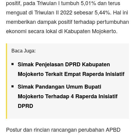
positif, pada Triwulan I tumbuh 5,01% dan terus
menguat di Triwulan II 2022 sebesar 5,44%. Hal ini
memberikan dampak positif terhadap pertumbuhan
ekonomi secara lokal di Kabupaten Mojokerto.
Baca Juga:
Simak Penjelasan DPRD Kabupaten
Mojokerto Terkait Empat Raperda Inisiatif
Simak Pandangan Umum Bupati
Mojokerto Terhadap 4 Raperda Inisiatif
DPRD
Postur dan rincian rancangan perubahan APBD