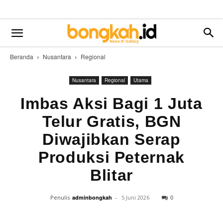
Beranda
Nusantara
Regional
Nusantara
Regional
Utama
Imbas Aksi Bagi 1 Juta
Telur Gratis, BGN
Diwajibkan Serap
Produksi Peternak
Blitar
0
Penulis
adminbongkah
-
5 Juni 2026