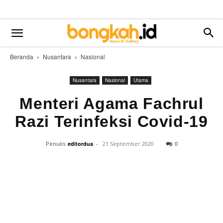
Beranda
Nusantara
Nasional
Nusantara
Nasional
Utama
Menteri Agama Fachrul
Razi Terinfeksi Covid-19
0
Penulis
editordua
-
21 September 2020