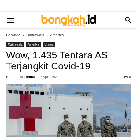
Beranda
Cakrawala
Amerika
Cakrawala
Amerika
Utama
Wow, 1.435 Tentara AS
Terjangkit Covid-19
0
Penulis
editordua
-
7 April 2020