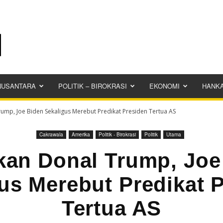
NUSANTARA
POLITIK – BIROKRASI
EKONOMI
HANK
ump, Joe Biden Sekaligus Merebut Predikat Presiden Tertua AS
Cakrawala
Amerika
Politik - Birokrasi
Politik
Utama
kan Donal Trump, Joe
us Merebut Predikat 
Tertua AS