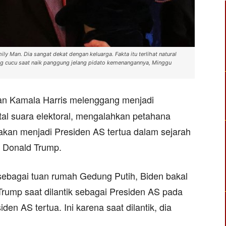
y Man. Dia sangat dekat dengan keluarga. Fakta itu terlihat natural
ng cucu saat naik panggung jelang pidato kemenangannya, Minggu
n Kamala Harris melenggang menjadi
tal suara elektoral, mengalahkan petahana
kan menjadi Presiden AS tertua dalam sejarah
h Donald Trump.
sebagai tuan rumah Gedung Putih, Biden bakal
rump saat dilantik sebagai Presiden AS pada
en AS tertua. Ini karena saat dilantik, dia