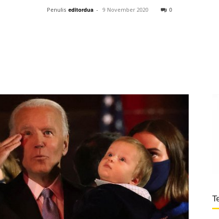
0
Penulis
editordua
-
9 November 2020
T