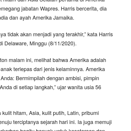
megang jabatan Wapres. Harris bercerita, dia
India dan ayah Amerika Jamaika.
a tidak akan menjadi yang terakhir,” kata Harris
i Delaware, Minggu (8/11/2020).
nton malam ini, melihat bahwa Amerika adalah
nak terlepas dari jenis kelaminnya. Amerika
 Anda: Bermimpilah dengan ambisi, pimpin
da di setiap langkah,” ujar wanita usia 56
lit hitam, Asia, kulit putih, Latin, pribumi
ju terciptanya sejarah hari ini. Ia juga memuji
rkorban begitu banyak untuk kesetaraan dan