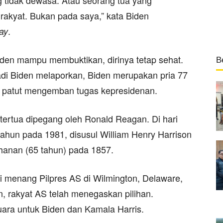
ng tidak dewasa. Atau seorang tua yang
rakyat. Bukan pada saya,” kata Biden
.
ay
iden mampu membuktikan, dirinya tetap sehat.
B
adi Biden melaporkan, Biden merupakan pria 77
u, patut mengemban tugas kepresidenan.
tertua dipegang oleh Ronald Reagan. Di hari
ahun pada 1981, disusul William Henry Harrison
hanan (65 tahun) pada 1857.
 menang Pilpres AS di Wilmington, Delaware,
, rakyat AS telah menegaskan pilihan.
ara untuk Biden dan Kamala Harris.