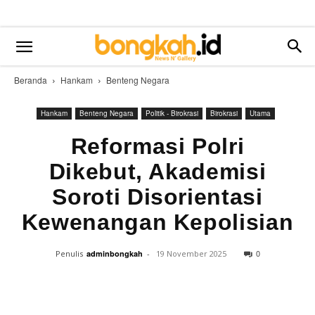
Beranda
Hankam
Benteng Negara
Hankam
Benteng Negara
Politik - Birokrasi
Birokrasi
Utama
Reformasi Polri
Dikebut, Akademisi
Soroti Disorientasi
Kewenangan Kepolisian
0
Penulis
adminbongkah
-
19 November 2025