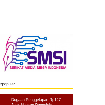
erpopuler
Dugaan Penggelapan Rp127
Juta, Mantan Pengelola