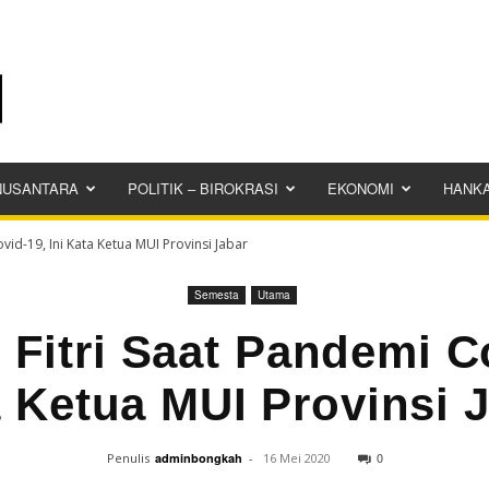
NUSANTARA
POLITIK – BIROKRASI
EKONOMI
HANK
ovid-19, Ini Kata Ketua MUI Provinsi Jabar
Semesta
Utama
l Fitri Saat Pandemi Co
 Ketua MUI Provinsi 
0
Penulis
adminbongkah
-
16 Mei 2020