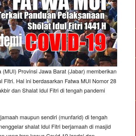
a (MUI) Provinsi Jawa Barat (Jabar) memberikan
l Fitri. Hal ini berdasarkan Fatwa MUI Nomor 28
bir dan Shalat Idul Fitri di tengah pandemi
berjamaah maupun sendiri (munfarid) di tengah
nggelar shalat Idul Fitri berjamaah di masjid
an yang tren kasus Covid-19 landai dan