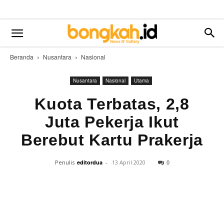
Beranda
Nusantara
Nasional
Nusantara
Nasional
Utama
Kuota Terbatas, 2,8
Juta Pekerja Ikut
Berebut Kartu Prakerja
0
Penulis
editordua
-
13 April 2020