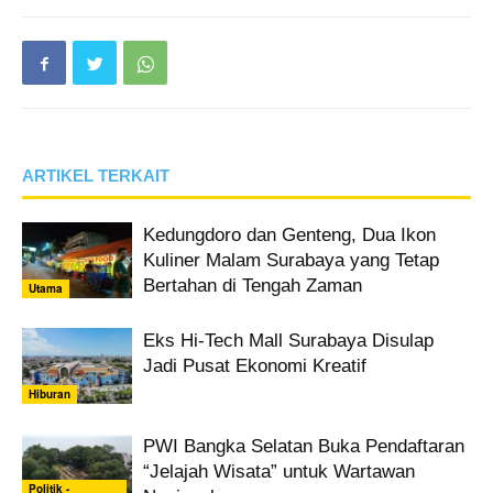
ARTIKEL TERKAIT
Kedungdoro dan Genteng, Dua Ikon
Kuliner Malam Surabaya yang Tetap
Bertahan di Tengah Zaman
Utama
Eks Hi-Tech Mall Surabaya Disulap
Jadi Pusat Ekonomi Kreatif
Hiburan
PWI Bangka Selatan Buka Pendaftaran
“Jelajah Wisata” untuk Wartawan
Politik -