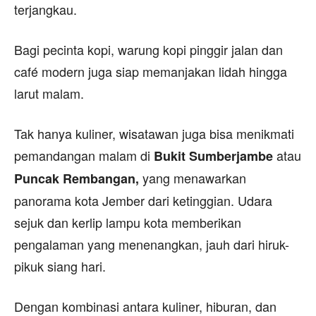
terjangkau.
Bagi pecinta kopi, warung kopi pinggir jalan dan
café modern juga siap memanjakan lidah hingga
larut malam.
Tak hanya kuliner, wisatawan juga bisa menikmati
pemandangan malam di
atau
Bukit Sumberjambe
yang menawarkan
Puncak Rembangan,
panorama kota Jember dari ketinggian. Udara
sejuk dan kerlip lampu kota memberikan
pengalaman yang menenangkan, jauh dari hiruk-
pikuk siang hari.
Dengan kombinasi antara kuliner, hiburan, dan