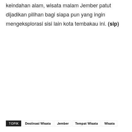
keindahan alam, wisata malam Jember patut
dijadikan pilihan bagi siapa pun yang ingin
mengeksplorasi sisi lain kota tembakau ini.
(sip)
TOPIK
Destinasi Wisata
Jember
Tempat Wisata
Wisata