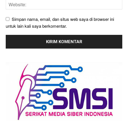
Simpan nama, email, dan situs web saya di browser ini
untuk lain kali saya berkomentar.