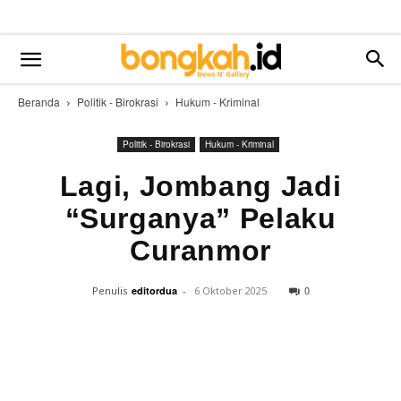
Beranda
Politik - Birokrasi
Hukum - Kriminal
Politik - Birokrasi
Hukum - Kriminal
Lagi, Jombang Jadi
“Surganya” Pelaku
Curanmor
0
Penulis
editordua
-
6 Oktober 2025