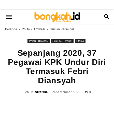
Beranda
Politik - Birokrasi
Hukum - Kriminal
Politik - Birokrasi
Hukum - Kriminal
Utama
Sepanjang 2020, 37
Pegawai KPK Undur Diri
Termasuk Febri
Diansyah
0
Penulis
editordua
-
26 September 2020