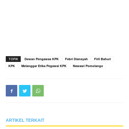
TOPIK
Dewan Pengawas KPK
Febri Diansyah
Firli Bahuri
KPK
Melanggar Etika Pegawai KPK
Nawawi Pomolango
ARTIKEL TERKAIT