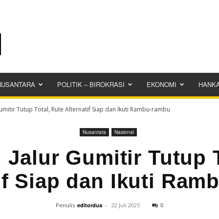
NUSANTARA
POLITIK – BIROKRASI
EKONOMI
HANK
umitir Tutup Total, Rute Alternatif Siap dan Ikuti Rambu-rambu
Nusantara
Nasional
 Jalur Gumitir Tutup T
if Siap dan Ikuti Ra
0
Penulis
editordua
-
22 Juli 2025