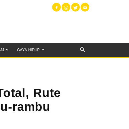
AM
GAYA HIDUP
otal, Rute
mbu-rambu