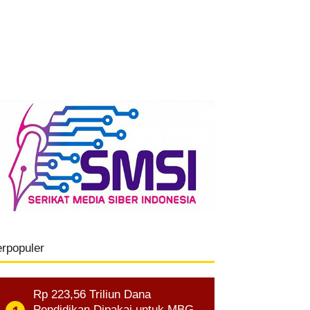
erpopuler
Rp 223,56 Triliun Dana
Pendidikan Dipakai untuk MBG