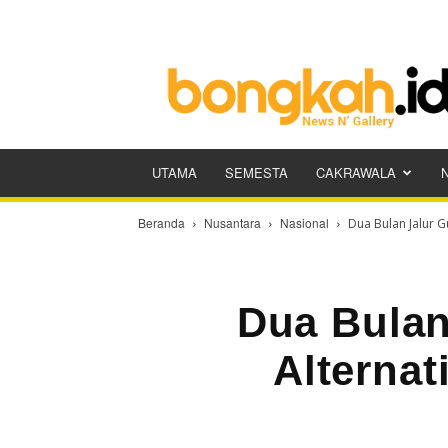
Bongkah.id
UTAMA
SEMESTA
CAKRAWALA
Beranda
Nusantara
Nasional
Dua Bulan Jalur G
Dua Bulan
Alternat