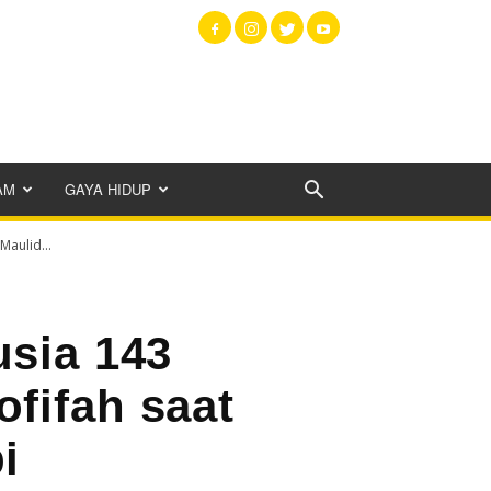
AM
GAYA HIDUP
aulid...
usia 143
fifah saat
i