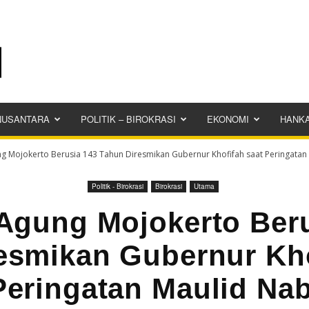
NUSANTARA
POLITIK – BIROKRASI
EKONOMI
HANK
g Mojokerto Berusia 143 Tahun Diresmikan Gubernur Khofifah saat Peringatan M
Politik - Birokrasi
Birokrasi
Utama
Agung Mojokerto Ber
esmikan Gubernur Kho
Peringatan Maulid Nab