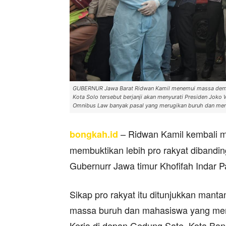
GUBERNUR Jawa Barat Ridwan Kamil menemui massa demo
Kota Solo tersebut berjanji akan menyurati Presiden Jok
Omnibus Law banyak pasal yang merugikan buruh dan me
– Ridwan Kamil kembali m
bongkah.id
membuktikan lebih pro rakyat diband
Gubernurr Jawa timur Khofifah Indar 
Sikap pro rakyat itu ditunjukkan mant
massa buruh dan mahasiswa yang me
Kerja di depan Gedung Sate, Kota Ban