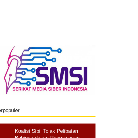
erpopuler
Koalisi Sipil Tolak Pelibatan
Babinsa dalam Pengawasan