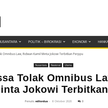
NUSANTARA
POLITIK – BIROKRASI
EKONOMI
HANK
k Omnibus Law, Ridwan Kamil Minta Jokowi Terbitkan Perppu
Nusantara
Nasional
Utama
ssa Tolak Omnibus La
inta Jokowi Terbitka
0
Penulis
editordua
-
8 Oktober 2020