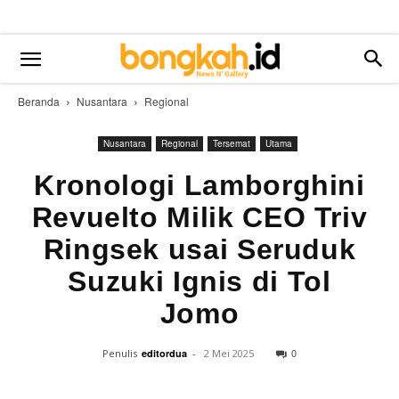
Beranda
Nusantara
Regional
Nusantara
Regional
Tersemat
Utama
Kronologi Lamborghini
Revuelto Milik CEO Triv
Ringsek usai Seruduk
Suzuki Ignis di Tol
Jomo
0
Penulis
editordua
-
2 Mei 2025