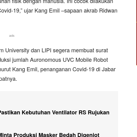
uhan fisik dengan manusia. Ini cocok dilakukan
n Covid-19,” ujar Kang Emil –sapaan akrab Ridwan
ads
m University dan LIPI segera membuat surat
duksi jumlah Auronomous UVC Mobile Robot
urut Kang Emil, penanganan Covid-19 di Jabar
patnya.
astikan Kebutuhan Ventilator RS Rujukan
inta Produksi Masker Bedah Digenjot