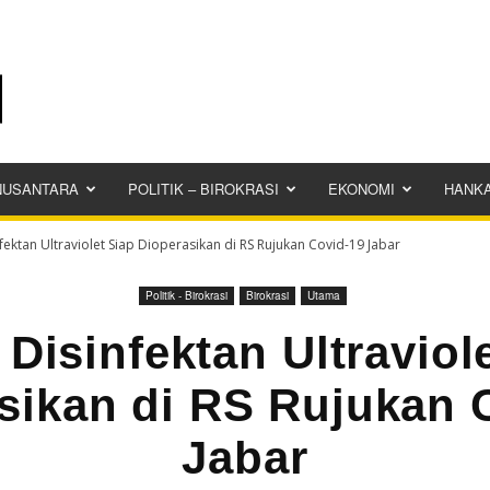
NUSANTARA
POLITIK – BIROKRASI
EKONOMI
HANK
fektan Ultraviolet Siap Dioperasikan di RS Rujukan Covid-19 Jabar
Politik - Birokrasi
Birokrasi
Utama
Disinfektan Ultraviol
sikan di RS Rujukan 
Jabar