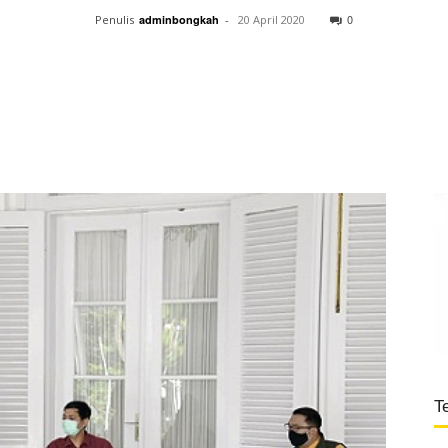
0
Penulis
adminbongkah
-
20 April 2020
T