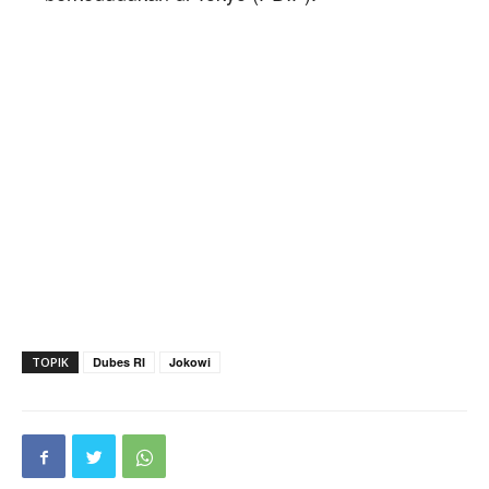
TOPIK
Dubes RI
Jokowi