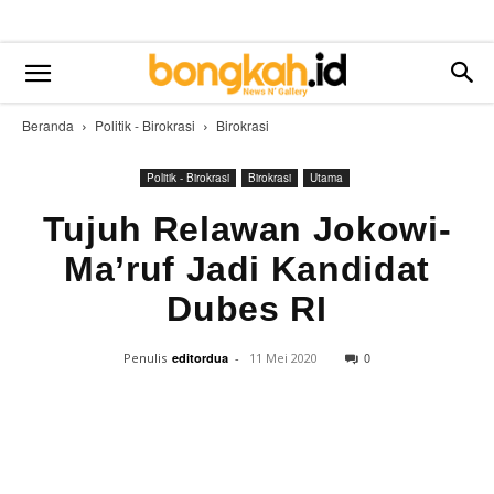
Beranda
Politik - Birokrasi
Birokrasi
Politik - Birokrasi
Birokrasi
Utama
Tujuh Relawan Jokowi-
Ma’ruf Jadi Kandidat
Dubes RI
0
Penulis
editordua
-
11 Mei 2020