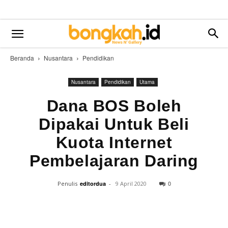
Beranda
Nusantara
Pendidikan
Nusantara
Pendidikan
Utama
Dana BOS Boleh
Dipakai Untuk Beli
Kuota Internet
Pembelajaran Daring
0
Penulis
editordua
-
9 April 2020