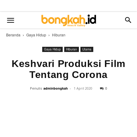
Beranda
Gaya Hidup
Hiburan
Gaya Hidup
Hiburan
Utama
Keshvari Produksi Film
Tentang Corona
0
Penulis
adminbongkah
-
1 April 2020