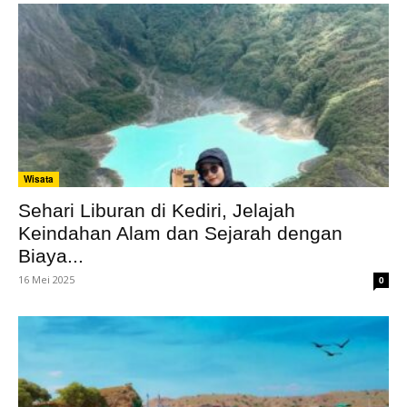
Wisata
Sehari Liburan di Kediri, Jelajah
Keindahan Alam dan Sejarah dengan
Biaya...
16 Mei 2025
0