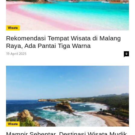
Wisata
Rekomendasi Tempat Wisata di Malang
Raya, Ada Pantai Tiga Warna
19 April 2025
0
Wisata
Mampir Sebentar, Destinasi Wisata Mudik