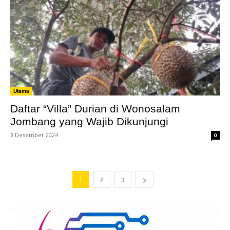
Utama
Daftar “Villa” Durian di Wonosalam
Jombang yang Wajib Dikunjungi
3 Desember 2024
0
1
2
3