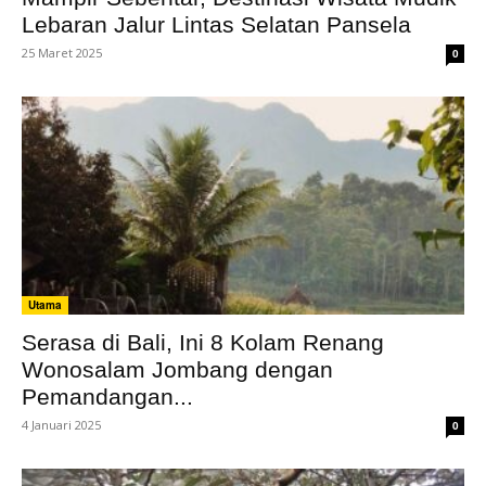
Lebaran Jalur Lintas Selatan Pansela
25 Maret 2025
0
Utama
Serasa di Bali, Ini 8 Kolam Renang
Wonosalam Jombang dengan
Pemandangan...
4 Januari 2025
0