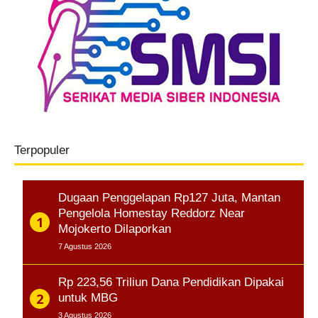
Terpopuler
Dugaan Penggelapan Rp127 Juta, Mantan
Pengelola Homestay Reddorz Near
Mojokerto Dilaporkan
7 Agustus 2026
Rp 223,56 Triliun Dana Pendidikan Dipakai
untuk MBG
3 Agustus 2026