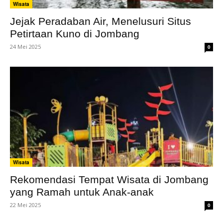
Wisata
Jejak Peradaban Air, Menelusuri Situs
Petirtaan Kuno di Jombang
24 Mei 2025
0
Wisata
Rekomendasi Tempat Wisata di Jombang
yang Ramah untuk Anak-anak
22 Mei 2025
0