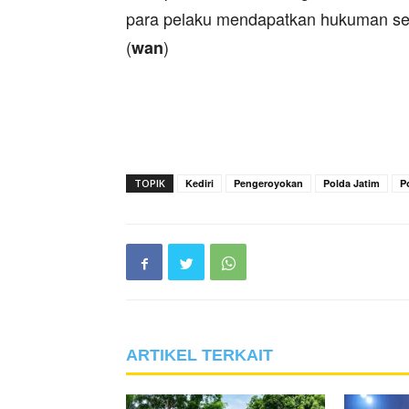
para pelaku mendapatkan hukuman seti
(
)
wan
TOPIK
Kediri
Pengeroyokan
Polda Jatim
P
ARTIKEL TERKAIT