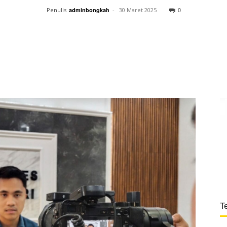
0
Penulis
adminbongkah
-
30 Maret 2025
T