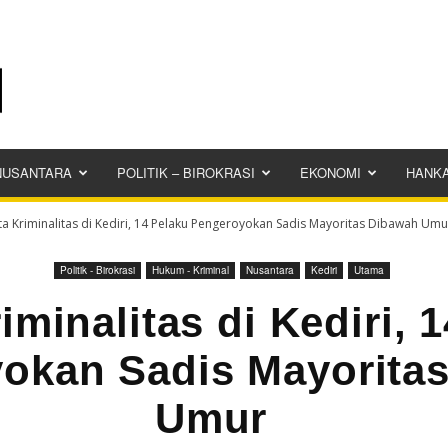
NUSANTARA
POLITIK – BIROKRASI
EKONOMI
HANK
ta Kriminalitas di Kediri, 14 Pelaku Pengeroyokan Sadis Mayoritas Dibawah Um
Politik - Birokrasi
Hukum - Kriminal
Nusantara
Kediri
Utama
iminalitas di Kediri, 
okan Sadis Mayorita
Umur