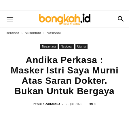
Beranda
Nusantara
Nasional
Nusantara
Nasional
Utama
Andika Perkasa :
Masker Istri Saya Murni
Atas Saran Dokter.
Bukan Untuk Bergaya
0
Penulis
editordua
-
26 Juli 2020