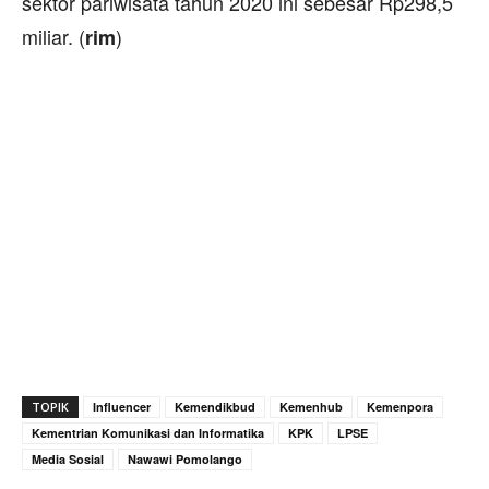
sektor pariwisata tahun 2020 ini sebesar Rp298,5
miliar. (
)
rim
TOPIK
Influencer
Kemendikbud
Kemenhub
Kemenpora
Kementrian Komunikasi dan Informatika
KPK
LPSE
Media Sosial
Nawawi Pomolango