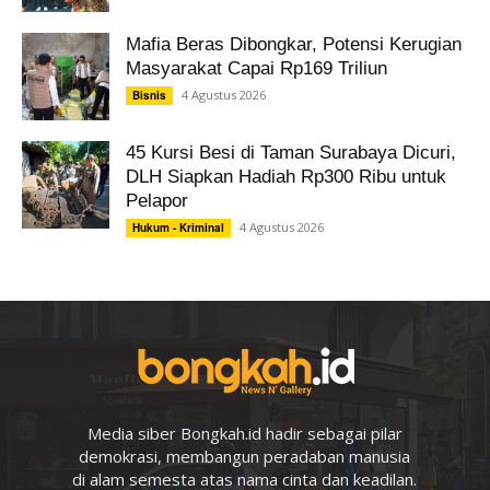
Mafia Beras Dibongkar, Potensi Kerugian
Masyarakat Capai Rp169 Triliun
4 Agustus 2026
Bisnis
45 Kursi Besi di Taman Surabaya Dicuri,
DLH Siapkan Hadiah Rp300 Ribu untuk
Pelapor
4 Agustus 2026
Hukum - Kriminal
Media siber Bongkah.id hadir sebagai pilar
demokrasi, membangun peradaban manusia
di alam semesta atas nama cinta dan keadilan.