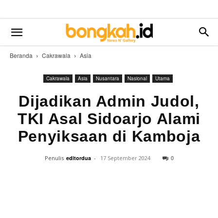
Beranda
Cakrawala
Asia
Cakrawala
Asia
Nusantara
Nasional
Utama
Dijadikan Admin Judol,
TKI Asal Sidoarjo Alami
Penyiksaan di Kamboja
0
Penulis
editordua
-
17 September 2024