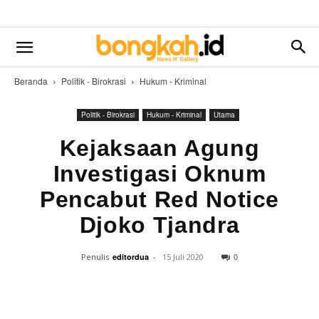
Beranda
Politik - Birokrasi
Hukum - Kriminal
Politik - Birokrasi
Hukum - Kriminal
Utama
Kejaksaan Agung
Investigasi Oknum
Pencabut Red Notice
Djoko Tjandra
0
Penulis
editordua
-
15 Juli 2020