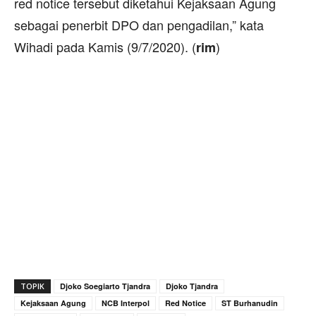
red notice tersebut diketahui Kejaksaan Agung
sebagai penerbit DPO dan pengadilan,” kata
Wihadi pada Kamis (9/7/2020). (
)
rim
TOPIK
Djoko Soegiarto Tjandra
Djoko Tjandra
Kejaksaan Agung
NCB Interpol
Red Notice
ST Burhanudin