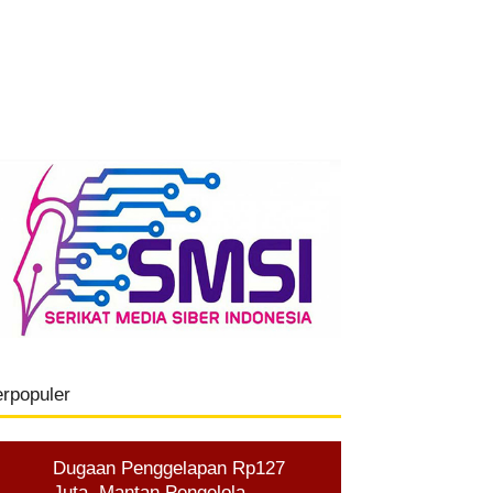
erpopuler
Dugaan Penggelapan Rp127
Juta, Mantan Pengelola