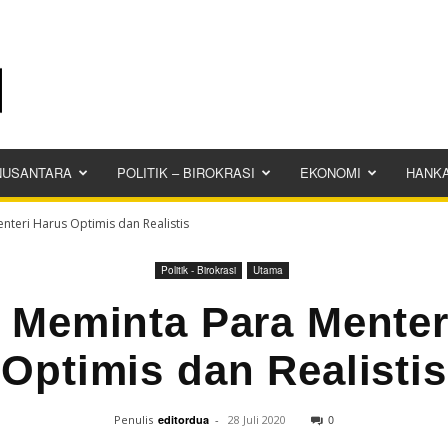
NUSANTARA
POLITIK – BIROKRASI
EKONOMI
HANK
nteri Harus Optimis dan Realistis
Politik - Birokrasi
Utama
 Meminta Para Menter
Optimis dan Realistis
0
Penulis
editordua
-
28 Juli 2020