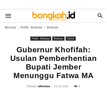
Beranda
Politik - Birokrasi
Birokrasi
Politik - Birokrasi
Birokrasi
Utama
Gubernur Khofifah:
Usulan Pemberhentian
Bupati Jember
Menunggu Fatwa MA
0
Penulis
editordua
-
23 Juli 2020