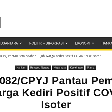
NUSANTARA
POLITIK – BIROKRASI
EKONOMI
HANK
CPYJ Pantau Pemindahan Tujuh Warga Kediri Positif COVID-19 ke Isoter
Hankam
Benteng Negara
Nusantara
Kesehatan
Utama
082/CPYJ Pantau Pe
rga Kediri Positif CO
Isoter