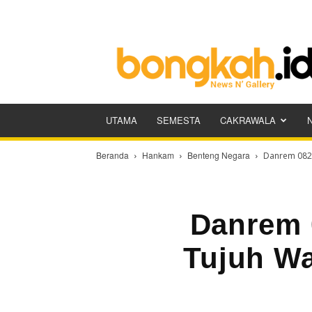
Bongkah.id
UTAMA
SEMESTA
CAKRAWALA
Beranda
Hankam
Benteng Negara
Danrem 082/
Danrem 
Tujuh Wa