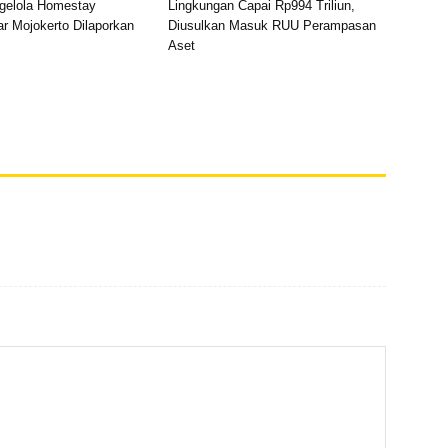
gelola Homestay
Lingkungan Capai Rp994 Triliun,
r Mojokerto Dilaporkan
Diusulkan Masuk RUU Perampasan
Aset