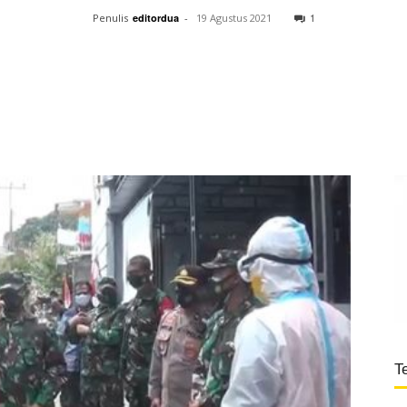
1
Penulis
editordua
-
19 Agustus 2021
T