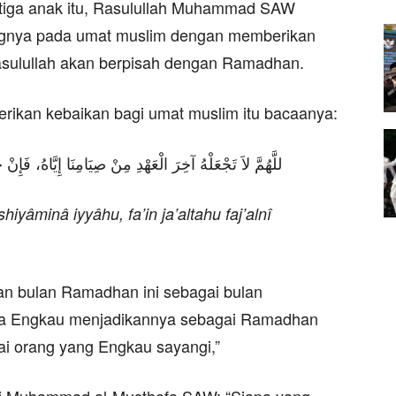
i tiga anak itu, Rasulullah Muhammad SAW
ngnya pada umat muslim dengan memberikan
asulullah akan berpisah dengan Ramadhan.
ikan kebaikan bagi umat muslim itu bacaanya:
للَّهُمَّ لاَ تَجْعَلْهُ آخِرَ الْعَهْدِ مِنْ صِيَامِنَا إِيَّاهُ، فَإِنْ
hiyâminâ iyyâhu, fa’in ja’altahu faj’alnî
ikan bulan Ramadhan ini sebagai bulan
ika Engkau menjadikannya sebagai Ramadhan
ai orang yang Engkau sayangi,”