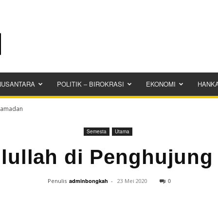
NUSANTARA
POLITIK – BIROKRASI
EKONOMI
HANK
 Ramadan
Semesta
Utama
lullah di Penghujun
0
Penulis
adminbongkah
-
23 Mei 2020