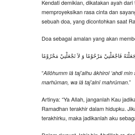
Kendati demikian, dikatakan ayah dar
memproyeksikan rasa cinta dan saya
sebuah doa, yang dicontohkan saat R
Doa sebagai amalan yang akan member
 جَعَلْتَهُ فَاجْعَلْنِيْ مَرْحُوْمًا وَ لاَ تَجْعَلْنِيْ مَحْرُوْمًا
“
Allôhumm lâ taj’alhu âkhirol ‘ahdi min s
.”
marhûman, wa lâ taj’alnî mahrûman
Artinya: “Ya Allah, janganlah Kau jad
Ramadhan terakhir dalam hidupku. J
terakhirku, maka jadikanlah aku sebag