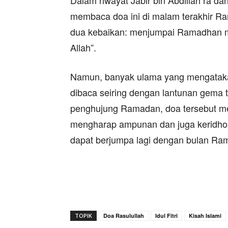
Dalam riwayat Jabir bin Abdillah ra 
membaca doa ini di malam terakhir Ra
dua kebaikan: menjumpai Ramadhan 
Allah”.
Namun, banyak ulama yang mengatakan
dibaca seiring dengan lantunan gema
penghujung Ramadan, doa tersebut m
mengharap ampunan dan juga keridhoa
dapat berjumpa lagi dengan bulan Ra
TOPIK
Doa Rasulullah
Idul Fitri
Kisah Islami