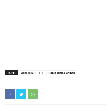
TOPIK
Aksi 1812
FPI
Habib Rizieq Shihab