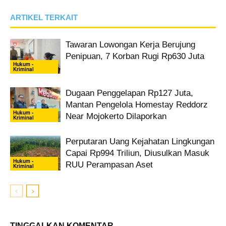
ARTIKEL TERKAIT
Tawaran Lowongan Kerja Berujung
Penipuan, 7 Korban Rugi Rp630 Juta
Hukum -
Kriminal
Dugaan Penggelapan Rp127 Juta,
Mantan Pengelola Homestay Reddorz
Hukum -
Near Mojokerto Dilaporkan
Kriminal
Perputaran Uang Kejahatan Lingkungan
Capai Rp994 Triliun, Diusulkan Masuk
Hukum -
RUU Perampasan Aset
Kriminal
TINGGALKAN KOMENTAR