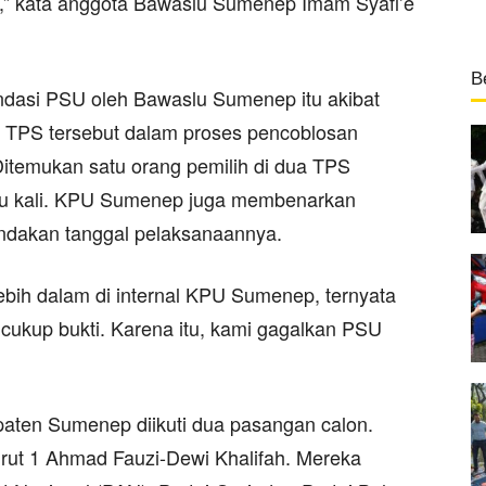
i,” kata anggota Bawaslu Sumenep Imam Syafi’e
B
ndasi PSU oleh Bawaslu Sumenep itu akibat
a TPS tersebut dalam proses pencoblosan
itemukan satu orang pemilih di dua TPS
satu kali. KPU Sumenep juga membenarkan
ndakan tanggal pelaksanaannya.
 lebih dalam di internal KPU Sumenep, ternyata
 cukup bukti. Karena itu, kami gagalkan PSU
aten Sumenep diikuti dua pasangan calon.
rut 1 Ahmad Fauzi-Dewi Khalifah. Mereka