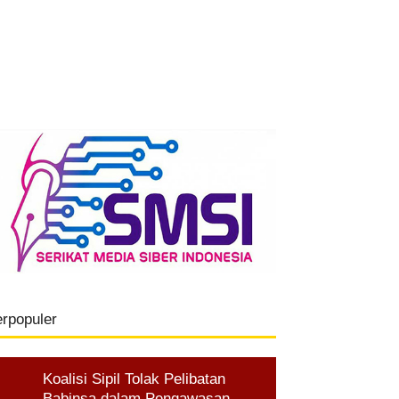
erpopuler
Koalisi Sipil Tolak Pelibatan
Babinsa dalam Pengawasan