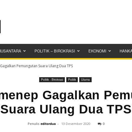
NUSANTARA
POLITIK – BIROKRASI
EKONOMI
HANK
Gagalkan Pemungutan Suara Ulang Dua TPS
Politik - Birokrasi
Politik
Utama
menep Gagalkan Pem
Suara Ulang Dua TPS
0
Penulis
editordua
-
13 Desember 2020