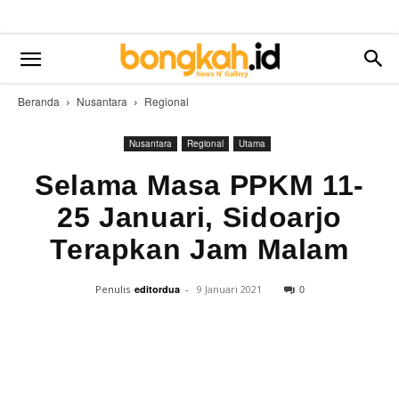
Beranda
Nusantara
Regional
Nusantara
Regional
Utama
Selama Masa PPKM 11-
25 Januari, Sidoarjo
Terapkan Jam Malam
0
Penulis
editordua
-
9 Januari 2021