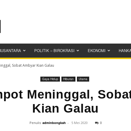
NUSANTARA
POLITIK – BIROKRASI
EKONOMI
HANK
inggal, Sobat Ambyar Kian Galau
Gaya Hidup
Hiburan
Utama
mpot Meninggal, Soba
Kian Galau
0
Penulis
adminbongkah
-
5 Mei 2020