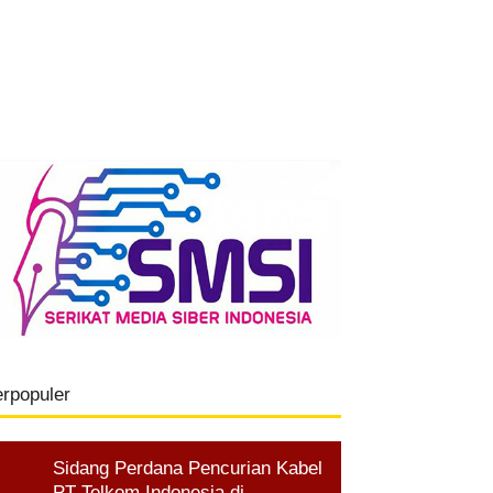
erpopuler
Sidang Perdana Pencurian Kabel
PT Telkom Indonesia di