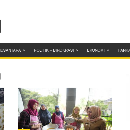
NUSANTARA
POLITIK – BIROKRASI
EKONOMI
HANK
M