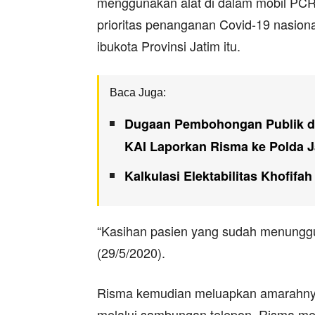
menggunakan alat di dalam mobil PCR
prioritas penanganan Covid-19 nasiona
ibukota Provinsi Jatim itu.
Baca Juga:
Dugaan Pembohongan Publik da
KAI Laporkan Risma ke Polda J
Kalkulasi Elektabilitas Khofifa
“Kasihan pasien yang sudah menunggu
(29/5/2020).
Risma kemudian meluapkan amarahnya
melalui sambungan telepon. Risma me