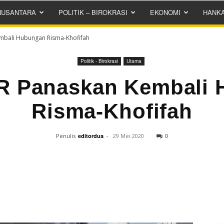
NUSANTARA
POLITIK – BIROKRASI
EKONOMI
HANK
mbali Hubungan Risma-Khofifah
Politik - Birokrasi
Utama
R Panaskan Kembali
Risma-Khofifah
0
Penulis
editordua
-
29 Mei 2020