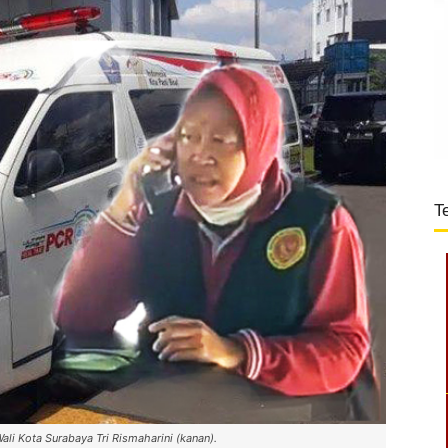
T
ali Kota Surabaya Tri Rismaharini (kanan).