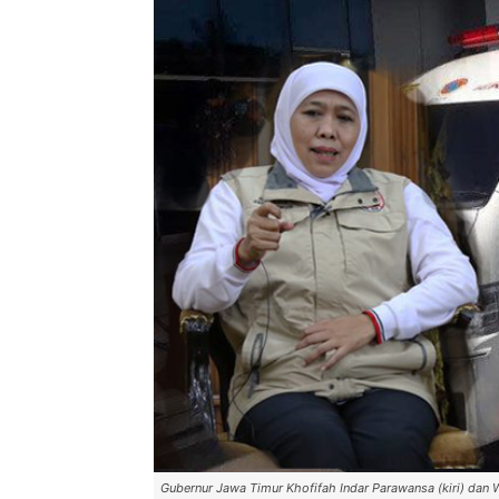
Gubernur Jawa Timur Khofifah Indar Parawansa (kiri) dan W