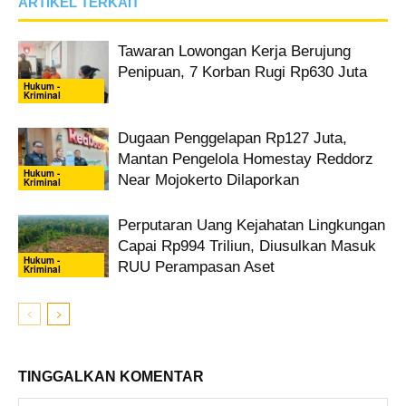
ARTIKEL TERKAIT
Tawaran Lowongan Kerja Berujung
Penipuan, 7 Korban Rugi Rp630 Juta
Hukum -
Kriminal
Dugaan Penggelapan Rp127 Juta,
Mantan Pengelola Homestay Reddorz
Hukum -
Near Mojokerto Dilaporkan
Kriminal
Perputaran Uang Kejahatan Lingkungan
Capai Rp994 Triliun, Diusulkan Masuk
Hukum -
RUU Perampasan Aset
Kriminal
TINGGALKAN KOMENTAR