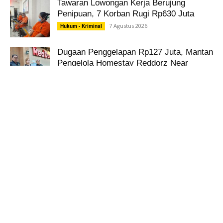
Tawaran Lowongan Kerja Berujung
Penipuan, 7 Korban Rugi Rp630 Juta
7 Agustus 2026
Hukum - Kriminal
Dugaan Penggelapan Rp127 Juta, Mantan
Pengelola Homestay Reddorz Near
Mojokerto Dilaporkan
7 Agustus 2026
Hukum - Kriminal
Perputaran Uang Kejahatan Lingkungan
Capai Rp994 Triliun, Diusulkan Masuk
RUU Perampasan Aset
7 Agustus 2026
Hukum - Kriminal
BGN Temukan 6 Juta Data Ganda Calon
Penerima MBG
7 Agustus 2026
Nasional
Honor dan Bonus Paskibraka Nasional
2026, Berapa yang Diterima?